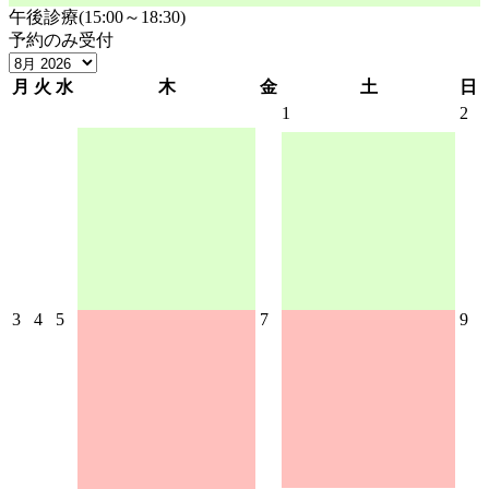
午後診療(15:00～18:30)
予約のみ受付
月
火
水
木
金
土
日
1
2
3
4
5
7
9