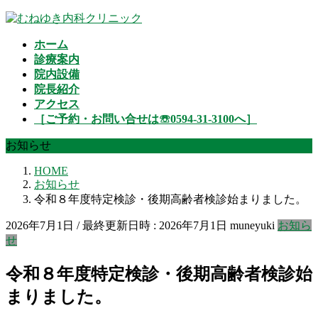
コ
ナ
ン
ビ
ホーム
テ
ゲ
診療案内
ン
ー
院内設備
ツ
シ
院長紹介
へ
ョ
アクセス
ス
ン
［ご予約・お問い合せは☏0594-31-3100へ］
キ
に
ッ
移
お知らせ
プ
動
HOME
お知らせ
令和８年度特定検診・後期高齢者検診始まりました。
2026年7月1日
/ 最終更新日時 :
2026年7月1日
muneyuki
お知ら
せ
令和８年度特定検診・後期高齢者検診始
まりました。