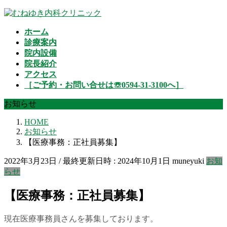
コ
ナ
ン
ビ
ホーム
テ
ゲ
診療案内
ン
ー
院内設備
ツ
シ
院長紹介
へ
ョ
アクセス
ス
ン
［ご予約・お問い合せは☏0594-31-3100へ］
キ
に
ッ
移
お知らせ
プ
動
HOME
お知らせ
【医療事務：正社員募集】
2022年3月23日
/ 最終更新日時 :
2024年10月1日
muneyuki
お知
らせ
【医療事務：正社員募集】
現在医療事務員さんを募集しております。